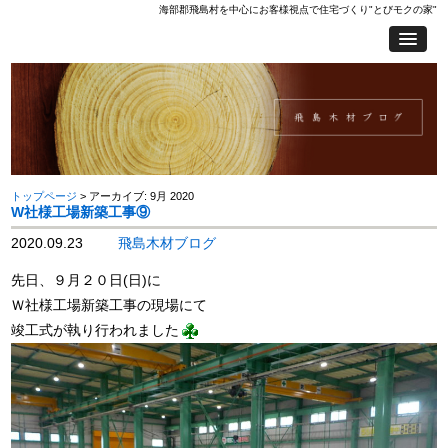
海部郡飛島村を中心にお客様視点で住宅づくり"とびモクの家"
トップページ
> アーカイブ: 9月 2020
W社様工場新築工事⑨
2020.09.23
飛島木材ブログ
先日、９月２０日(日)に
Ｗ社様工場新築工事の現場にて
竣工式が執り行われました