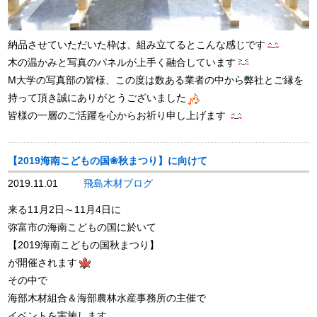
納品させていただいた枠は、組み立てるとこんな感じです
木の温かみと写真のパネルが上手く融合しています
M大学の写真部の皆様、この度は数ある業者の中から弊社とご縁を
持って頂き誠にありがとうございました
皆様の一層のご活躍を心からお祈り申し上げます
【2019海南こどもの国❀秋まつり】に向けて
2019.11.01
飛島木材ブログ
来る11月2日～11月4日に
弥富市の海南こどもの国に於いて
【2019海南こどもの国秋まつり】
が開催されます
その中で
海部木材組合＆海部農林水産事務所の主催で
イベントを実施します。